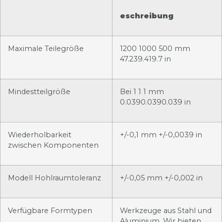
eschreibung
Maximale Teilegröße
1200 1000 500 mm
47.239.419.7 in
Mindestteilgröße
Bei 1 1 1 mm
0.0390.0390.039 in
Wiederholbarkeit
+/-0,1 mm +/-0,0039 in
zwischen Komponenten
Modell Hohlraumtoleranz
+/-0,05 mm +/-0,002 in
Verfügbare Formtypen
Werkzeuge aus Stahl und
Aluminium. Wir bieten