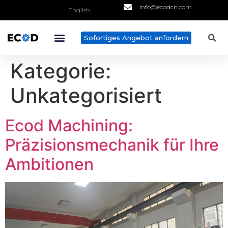
info@ecodcn.com
English
Sofortiges Angebot anfordern
Kategorie:
Unkategorisiert
Ecod Machining:
Präzisionsmechanik für Ihre
Ambitionen